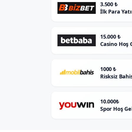
3.500 ₺
İlk Para Ya
15.000 ₺
Casino Hoş 
1000 ₺
Risksiz Bah
10.000₺
Spor Hoş Ge