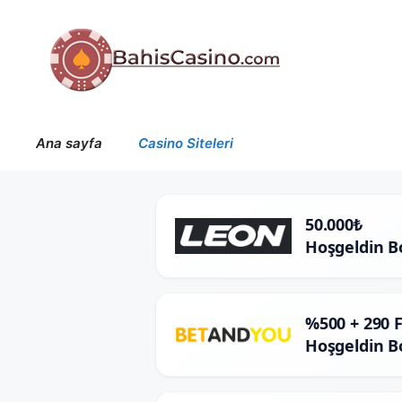
İçeriğe
atla
Ana sayfa
Casino Siteleri
50.000₺
Hoşgeldin 
%500 + 290 
Hoşgeldin 