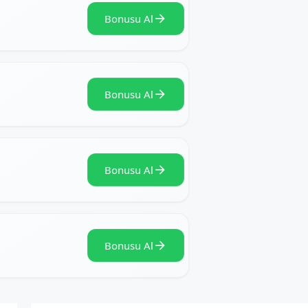
Bonusu Al
Bonusu Al
Bonusu Al
Bonusu Al