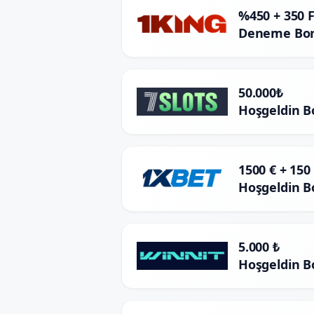
%450 + 350 
Deneme Bo
50.000₺
Hoşgeldin 
1500 € + 150
Hoşgeldin 
5.000 ₺
Hoşgeldin 