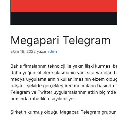
Megapari Telegram
Ekim 19, 2022
yazar
admin
Bahis firmalarının teknoloji ile yakın ilişki kurmas
daha yoğun kitlelere ulaşmanın yanı sıra var olan ba
medya uygulamalarının kullanılmasının elzem olduğ
başarılı şekilde gerçekleştiren mecraların başında g
Telegram ve Twitter uygulamalarının etkin biçimde k
arasında rahatlıkla sayılabiliyor.
Şirketin kurmuş olduğu Megapari Telegram grubuna