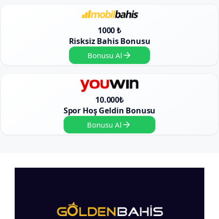
1000 ₺
Risksiz Bahis Bonusu
Bonusu Al
10.000₺
Spor Hoş Geldin Bonusu
Bonusu Al