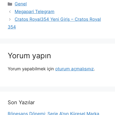
Kategoriler
Genel
Megapari Telegram
Cratos Royal354 Yeni Giriş – Cratos Royal
354
Yorum yapın
Yorum yapabilmek için
oturum açmalısınız
.
Son Yazılar
Rönesans Dönemi: Serie A’nın Küresel Marka