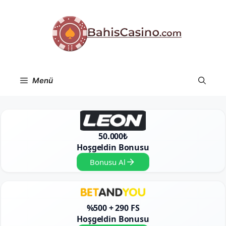
İçeriğe
atla
Menü
50.000₺
Hoşgeldin Bonusu
Bonusu Al
%500 + 290 FS
Hoşgeldin Bonusu