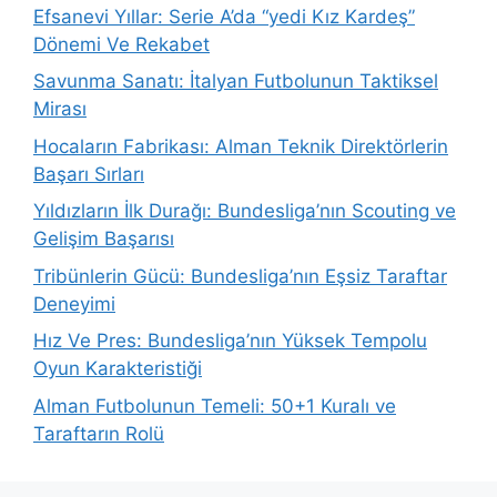
Efsanevi Yıllar: Serie A’da “yedi Kız Kardeş”
Dönemi Ve Rekabet
Savunma Sanatı: İtalyan Futbolunun Taktiksel
Mirası
Hocaların Fabrikası: Alman Teknik Direktörlerin
Başarı Sırları
Yıldızların İlk Durağı: Bundesliga’nın Scouting ve
Gelişim Başarısı
Tribünlerin Gücü: Bundesliga’nın Eşsiz Taraftar
Deneyimi
Hız Ve Pres: Bundesliga’nın Yüksek Tempolu
Oyun Karakteristiği
Alman Futbolunun Temeli: 50+1 Kuralı ve
Taraftarın Rolü