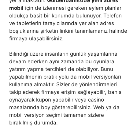
yer almaktadır.
Goldenbahis459 yeni adres
mobil
için de izlenmesi gereken eylem planları
oldukça basit bir konumda bulunuyor. Telefon
ve tabletlerin tarayıcılarında yer alan adres
boşluklarına şirketin linkini tanımlamanız halinde
firmaya ulaşabilirsiniz.
Bilindiği üzere insanların günlük yaşamlarına
devam ederken aynı zamanda bu oyunlara
yatırım yapma tercihleri de olabiliyor. Bunu
yapabilmenin pratik yolu da mobil versiyonları
kullanıma almaktır. Sizler de yönlendirmeleri
takip ederek firmaya erişim sağlayabilir, bahis
oynayarak kupon yapabilir veya casino
masalarında boy gösterebilirsiniz. Web ya da
mobil versiyon seçimi tamamen sizlere
bırakılmış durumda.