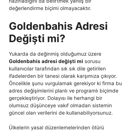
hazırladığını da belirtmek yanlış bir
değerlendirme biçimi olmayacaktır.
Goldenbahis Adresi
Değişti mi?
Yukarda da değinmiş olduğumuz üzere
Goldenbahis adresi değişti mi
sorusu
kullanıcılar tarafından sık sık dile getirilen
ifadelerden bir tanesi olarak karşımıza çıkıyor.
Öncelikle şunu vurgulamak gerekiyor ki firma bu
adres değişimlerini planlı ve programlı biçimde
gerçekleştiriyor. Dolayısı ile herhangi bir
olumsuz düşünceye vakıf olmadan sistemin
güncel olan verilerini de kullanabiliyorsunuz.
Ülkelerin yasal düzenlemelerinden ötürü