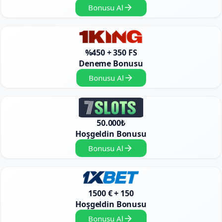
Bonusu Al
%450 + 350 FS
Deneme Bonusu
Bonusu Al
50.000₺
Hoşgeldin Bonusu
Bonusu Al
1500 € + 150
Hoşgeldin Bonusu
Bonusu Al