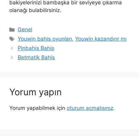
bakiyelerinizi bambaşka bir seviyeye çıkarma
olanağı bulabilirsiniz.
Kategoriler
Genel
Etiketler
Youwin bahis oyunları
,
Youwin kazandırır mı
Pinbahis Bahis
Betmatik Bahis
Yorum yapın
Yorum yapabilmek için
oturum açmalısınız
.