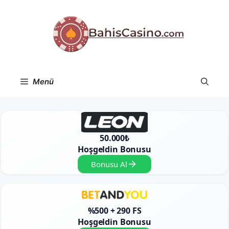
İçeriğe
atla
Menü
50.000₺
Hoşgeldin Bonusu
Bonusu Al
%500 + 290 FS
Hoşgeldin Bonusu