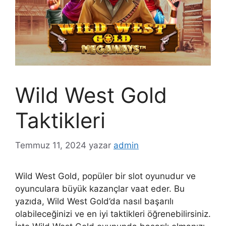
Wild West Gold
Taktikleri
Temmuz 11, 2024
yazar
admin
Wild West Gold, popüler bir slot oyunudur ve
oyunculara büyük kazançlar vaat eder. Bu
yazıda, Wild West Gold’da nasıl başarılı
olabileceğinizi ve en iyi taktikleri öğrenebilirsiniz.