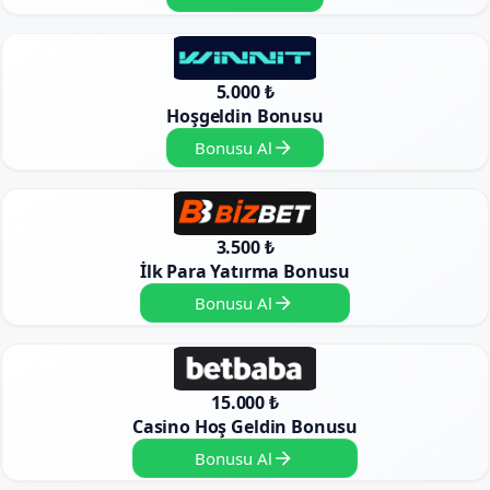
5.000 ₺
Hoşgeldin Bonusu
Bonusu Al
3.500 ₺
İlk Para Yatırma Bonusu
Bonusu Al
15.000 ₺
Casino Hoş Geldin Bonusu
Bonusu Al