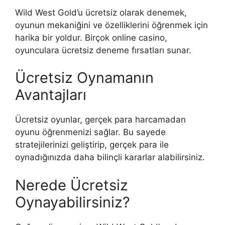
Wild West Gold’u ücretsiz olarak denemek,
oyunun mekaniğini ve özelliklerini öğrenmek için
harika bir yoldur. Birçok online casino,
oyunculara ücretsiz deneme fırsatları sunar.
Ücretsiz Oynamanın
Avantajları
Ücretsiz oyunlar, gerçek para harcamadan
oyunu öğrenmenizi sağlar. Bu sayede
stratejilerinizi geliştirip, gerçek para ile
oynadığınızda daha bilinçli kararlar alabilirsiniz.
Nerede Ücretsiz
Oynayabilirsiniz?