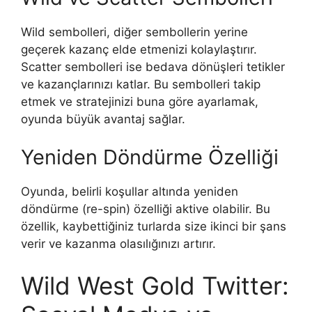
Wild sembolleri, diğer sembollerin yerine
geçerek kazanç elde etmenizi kolaylaştırır.
Scatter sembolleri ise bedava dönüşleri tetikler
ve kazançlarınızı katlar. Bu sembolleri takip
etmek ve stratejinizi buna göre ayarlamak,
oyunda büyük avantaj sağlar.
Yeniden Döndürme Özelliği
Oyunda, belirli koşullar altında yeniden
döndürme (re-spin) özelliği aktive olabilir. Bu
özellik, kaybettiğiniz turlarda size ikinci bir şans
verir ve kazanma olasılığınızı artırır.
Wild West Gold Twitter: