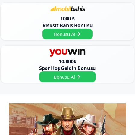
1000 ₺
Risksiz Bahis Bonusu
Bonusu Al
10.000₺
Spor Hoş Geldin Bonusu
Bonusu Al