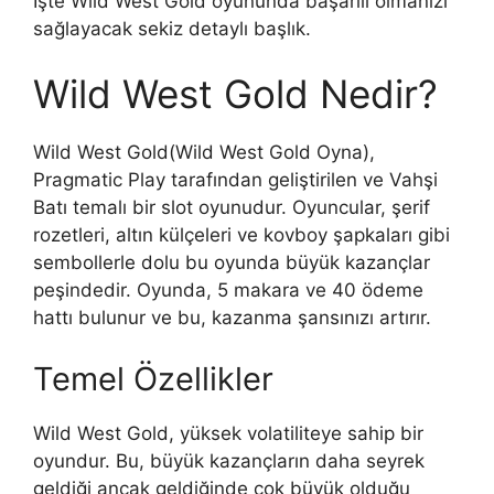
İşte Wild West Gold oyununda başarılı olmanızı
sağlayacak sekiz detaylı başlık.
Wild West Gold Nedir?
Wild West Gold(Wild West Gold Oyna),
Pragmatic Play tarafından geliştirilen ve Vahşi
Batı temalı bir slot oyunudur. Oyuncular, şerif
rozetleri, altın külçeleri ve kovboy şapkaları gibi
sembollerle dolu bu oyunda büyük kazançlar
peşindedir. Oyunda, 5 makara ve 40 ödeme
hattı bulunur ve bu, kazanma şansınızı artırır.
Temel Özellikler
Wild West Gold, yüksek volatiliteye sahip bir
oyundur. Bu, büyük kazançların daha seyrek
geldiği ancak geldiğinde çok büyük olduğu