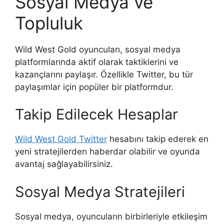
Sosyal Medya ve
Topluluk
Wild West Gold oyuncuları, sosyal medya
platformlarında aktif olarak taktiklerini ve
kazançlarını paylaşır. Özellikle Twitter, bu tür
paylaşımlar için popüler bir platformdur.
Takip Edilecek Hesaplar
Wild West Gold Twitter
hesabını takip ederek en
yeni stratejilerden haberdar olabilir ve oyunda
avantaj sağlayabilirsiniz.
Sosyal Medya Stratejileri
Sosyal medya, oyuncuların birbirleriyle etkileşim