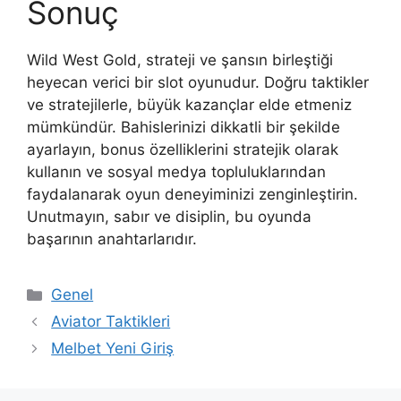
Sonuç
Wild West Gold, strateji ve şansın birleştiği
heyecan verici bir slot oyunudur. Doğru taktikler
ve stratejilerle, büyük kazançlar elde etmeniz
mümkündür. Bahislerinizi dikkatli bir şekilde
ayarlayın, bonus özelliklerini stratejik olarak
kullanın ve sosyal medya topluluklarından
faydalanarak oyun deneyiminizi zenginleştirin.
Unutmayın, sabır ve disiplin, bu oyunda
başarının anahtarlarıdır.
Kategoriler
Genel
Aviator Taktikleri
Melbet Yeni Giriş