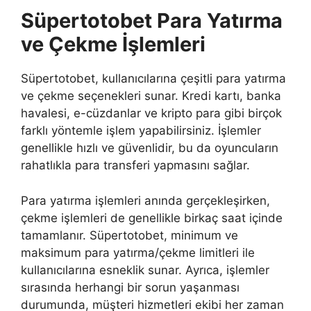
Süpertotobet Para Yatırma
ve Çekme İşlemleri
Süpertotobet, kullanıcılarına çeşitli para yatırma
ve çekme seçenekleri sunar. Kredi kartı, banka
havalesi, e-cüzdanlar ve kripto para gibi birçok
farklı yöntemle işlem yapabilirsiniz. İşlemler
genellikle hızlı ve güvenlidir, bu da oyuncuların
rahatlıkla para transferi yapmasını sağlar.
Para yatırma işlemleri anında gerçekleşirken,
çekme işlemleri de genellikle birkaç saat içinde
tamamlanır. Süpertotobet, minimum ve
maksimum para yatırma/çekme limitleri ile
kullanıcılarına esneklik sunar. Ayrıca, işlemler
sırasında herhangi bir sorun yaşanması
durumunda, müşteri hizmetleri ekibi her zaman