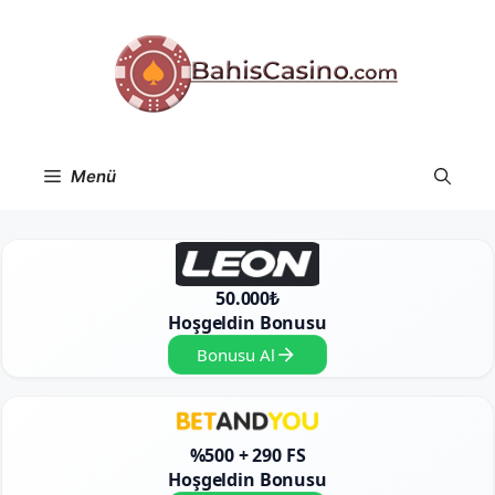
İçeriğe
atla
Menü
50.000₺
Hoşgeldin Bonusu
Bonusu Al
%500 + 290 FS
Hoşgeldin Bonusu