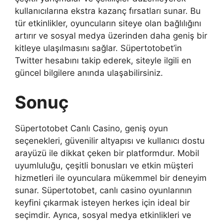
kullanıcılarına ekstra kazanç fırsatları sunar. Bu
tür etkinlikler, oyuncuların siteye olan bağlılığını
artırır ve sosyal medya üzerinden daha geniş bir
kitleye ulaşılmasını sağlar. Süpertotobet’in
Twitter hesabını takip ederek, siteyle ilgili en
güncel bilgilere anında ulaşabilirsiniz.
Sonuç
Süpertotobet Canlı Casino, geniş oyun
seçenekleri, güvenilir altyapısı ve kullanıcı dostu
arayüzü ile dikkat çeken bir platformdur. Mobil
uyumluluğu, çeşitli bonusları ve etkin müşteri
hizmetleri ile oyunculara mükemmel bir deneyim
sunar. Süpertotobet, canlı casino oyunlarının
keyfini çıkarmak isteyen herkes için ideal bir
seçimdir. Ayrıca, sosyal medya etkinlikleri ve