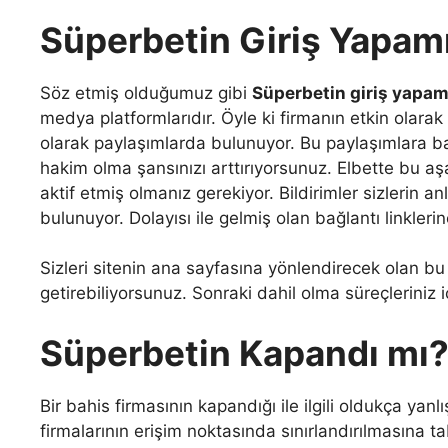
Süperbetin Giriş Yapa
Söz etmiş olduğumuz gibi
Süperbetin giriş yapa
medya platformlarıdır. Öyle ki firmanın etkin olara
olarak paylaşımlarda bulunuyor. Bu paylaşımlara bak
hakim olma şansınızı arttırıyorsunuz. Elbette bu a
aktif etmiş olmanız gerekiyor. Bildirimler sizlerin
bulunuyor. Dolayısı ile gelmiş olan bağlantı linkler
Sizleri sitenin ana sayfasına yönlendirecek olan bu l
getirebiliyorsunuz. Sonraki dahil olma süreçleriniz 
Süperbetin Kapandı mı
Bir bahis firmasının kapandığı ile ilgili oldukça yan
firmalarının erişim noktasında sınırlandırılmasına 