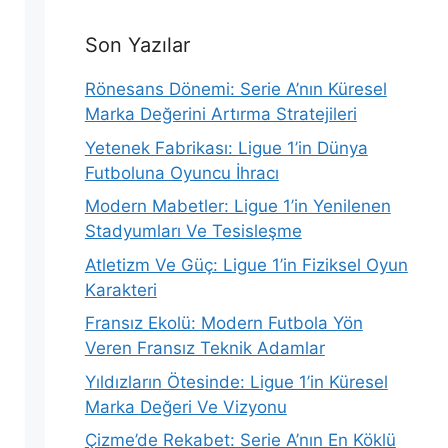
Son Yazılar
Rönesans Dönemi: Serie A’nın Küresel
Marka Değerini Artırma Stratejileri
Yetenek Fabrikası: Ligue 1’in Dünya
Futboluna Oyuncu İhracı
Modern Mabetler: Ligue 1’in Yenilenen
Stadyumları Ve Tesisleşme
Atletizm Ve Güç: Ligue 1’in Fiziksel Oyun
Karakteri
Fransız Ekolü: Modern Futbola Yön
Veren Fransız Teknik Adamlar
Yıldızların Ötesinde: Ligue 1’in Küresel
Marka Değeri Ve Vizyonu
Çizme’de Rekabet: Serie A’nın En Köklü