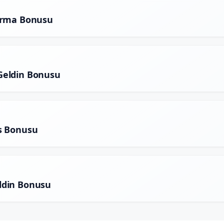
tırma Bonusu
Geldin Bonusu
is Bonusu
ldin Bonusu