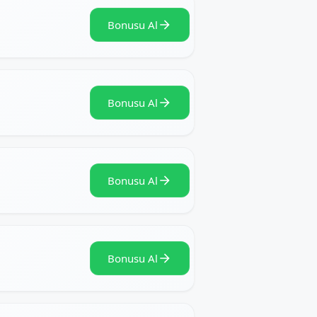
Bonusu Al
Bonusu Al
Bonusu Al
Bonusu Al