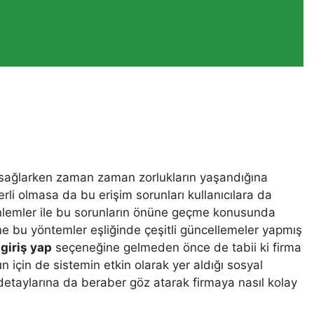
m sağlarken zaman zaman zorlukların yaşandığına
çerli olmasa da bu erişim sorunları kullanıcılara da
ı önlemler ile bu sorunların önüne geçme konusunda
ine bu yöntemler eşliğinde çeşitli güncellemeler yapmış
giriş yap
seçeneğine gelmeden önce de tabii ki firma
 için de sistemin etkin olarak yer aldığı sosyal
detaylarına da beraber göz atarak firmaya nasıl kolay