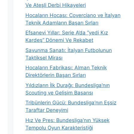
Ve Ateşli Derbi Hikayeleri
Hocaların Hocası: Coverciano ve İtalyan
Teknik Adamların Başarı Sırları
Efsanevi Yıllar: Serie A’da “yedi Kız
Kardeş” Dönemi Ve Rekabet
Savunma Sanatı: İtalyan Futbolunun
Taktiksel Mirası
Hocaların Fabrikası: Alman Teknik
Direktörlerin Başarı Sırları
Yıldızların İlk Durağı: Bundesliga’nın
Scouting ve Gelişim Başarısı
Tribünlerin Gücü: Bundesliga’nın Eşsiz
Taraftar Deneyimi
Hız Ve Pres: Bundesliga’nın Yüksek
Tempolu Oyun Karakteristiği