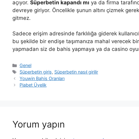
açıyor.
Süperbetin kapandı mı
ya da firma tarafı
devreye giriyor. Öncelikle şunun altını çizmek ger
gitmez.
Sadece erişim adresinde farklılığa giderek kullanıcıl
bu şekilde bir endişe taşımanıza mahal verecek bir
yapmadan siz de bahis yapmaya ya da casino oyu
Kategoriler
Genel
Etiketler
Süperbetin giriş
,
Süperbetin nasıl girilir
Youwin Bahis Oranları
Piabet Üyelik
Yorum yapın