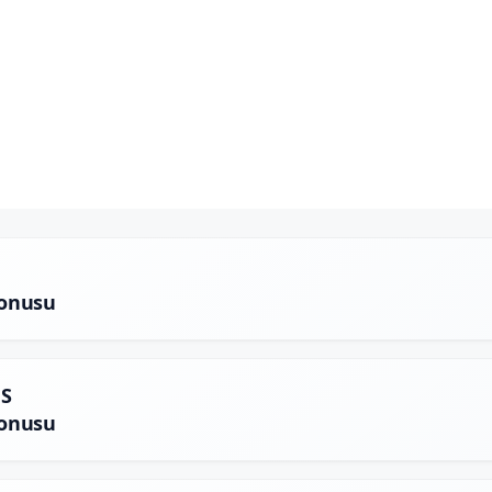
Bonusu
FS
Bonusu