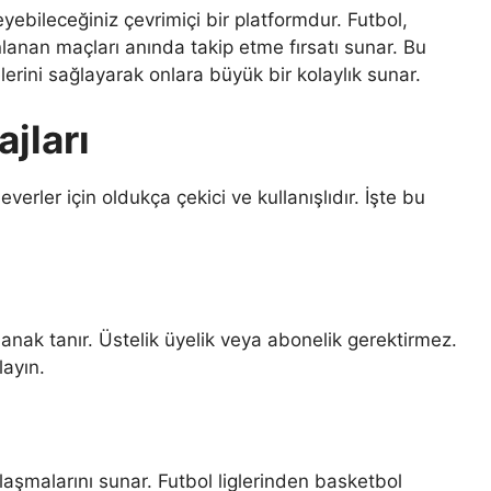
eyebileceğiniz çevrimiçi bir platformdur. Futbol,
lanan maçları anında takip etme fırsatı sunar. Bu
erini sağlayarak onlara büyük bir kolaylık sunar.
jları
rler için oldukça çekici ve kullanışlıdır. İşte bu
anak tanır. Üstelik üyelik veya abonelik gerektirmez.
layın.
laşmalarını sunar. Futbol liglerinden basketbol