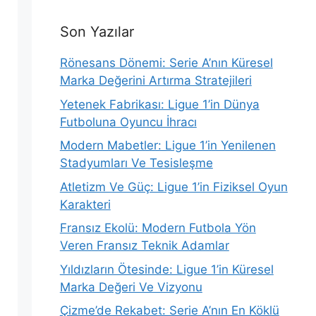
Son Yazılar
Rönesans Dönemi: Serie A’nın Küresel
Marka Değerini Artırma Stratejileri
Yetenek Fabrikası: Ligue 1’in Dünya
Futboluna Oyuncu İhracı
Modern Mabetler: Ligue 1’in Yenilenen
Stadyumları Ve Tesisleşme
Atletizm Ve Güç: Ligue 1’in Fiziksel Oyun
Karakteri
Fransız Ekolü: Modern Futbola Yön
Veren Fransız Teknik Adamlar
Yıldızların Ötesinde: Ligue 1’in Küresel
Marka Değeri Ve Vizyonu
Çizme’de Rekabet: Serie A’nın En Köklü