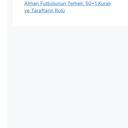
Alman Futbolunun Temeli: 50+1 Kuralı
ve Taraftarın Rolü