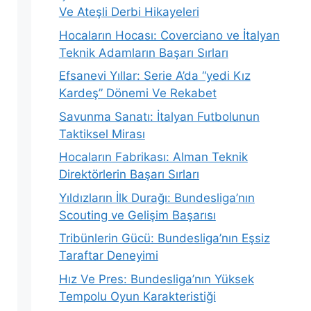
Ve Ateşli Derbi Hikayeleri
Hocaların Hocası: Coverciano ve İtalyan
Teknik Adamların Başarı Sırları
Efsanevi Yıllar: Serie A’da “yedi Kız
Kardeş” Dönemi Ve Rekabet
Savunma Sanatı: İtalyan Futbolunun
Taktiksel Mirası
Hocaların Fabrikası: Alman Teknik
Direktörlerin Başarı Sırları
Yıldızların İlk Durağı: Bundesliga’nın
Scouting ve Gelişim Başarısı
Tribünlerin Gücü: Bundesliga’nın Eşsiz
Taraftar Deneyimi
Hız Ve Pres: Bundesliga’nın Yüksek
Tempolu Oyun Karakteristiği