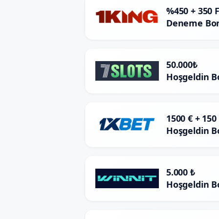
%450 + 350 
Deneme Bo
50.000₺
Hoşgeldin 
1500 € + 150
Hoşgeldin 
5.000 ₺
Hoşgeldin 