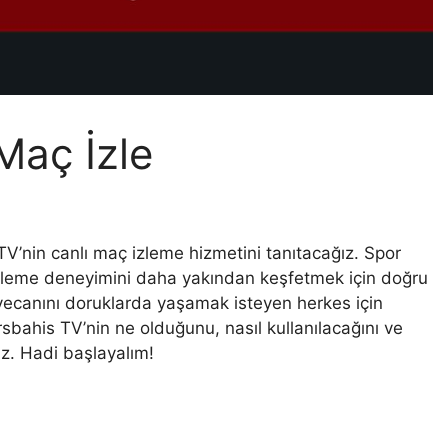
Maç İzle
V’nin canlı maç izleme hizmetini tanıtacağız. Spor
 izleme deneyimini daha yakından keşfetmek için doğru
yecanını doruklarda yaşamak isteyen herkes için
ahis TV’nin ne olduğunu, nasıl kullanılacağını ve
iz. Hadi başlayalım!