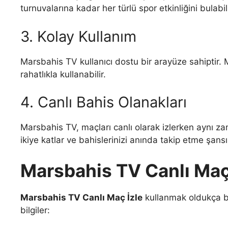
turnuvalarına kadar her türlü spor etkinliğini bulabili
3. Kolay Kullanım
Marsbahis TV kullanıcı dostu bir arayüze sahiptir. 
rahatlıkla kullanabilir.
4. Canlı Bahis Olanakları
Marsbahis TV, maçları canlı olarak izlerken aynı 
ikiye katlar ve bahislerinizi anında takip etme şansı 
Marsbahis TV Canlı Maç
Marsbahis TV Canlı Maç İzle
kullanmak oldukça bas
bilgiler: