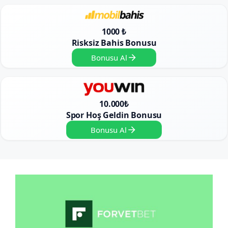
1000 ₺
Risksiz Bahis Bonusu
Bonusu Al
10.000₺
Spor Hoş Geldin Bonusu
Bonusu Al