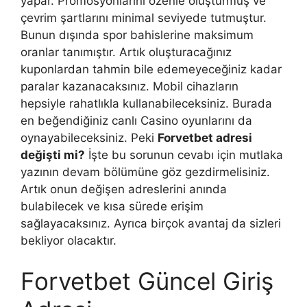
yapar. Promosyonlarını özenle oluşturmuş ve
çevrim şartlarını minimal seviyede tutmuştur.
Bunun dışında spor bahislerine maksimum
oranlar tanımıştır. Artık oluşturacağınız
kuponlardan tahmin bile edemeyeceğiniz kadar
paralar kazanacaksınız. Mobil cihazların
hepsiyle rahatlıkla kullanabileceksiniz. Burada
en beğendiğiniz canlı Casino oyunlarını da
oynayabileceksiniz. Peki
Forvetbet adresi
değişti mi?
İşte bu sorunun cevabı için mutlaka
yazının devam bölümüne göz gezdirmelisiniz.
Artık onun değişen adreslerini anında
bulabilecek ve kısa sürede erişim
sağlayacaksınız. Ayrıca birçok avantaj da sizleri
bekliyor olacaktır.
Forvetbet Güncel Giriş