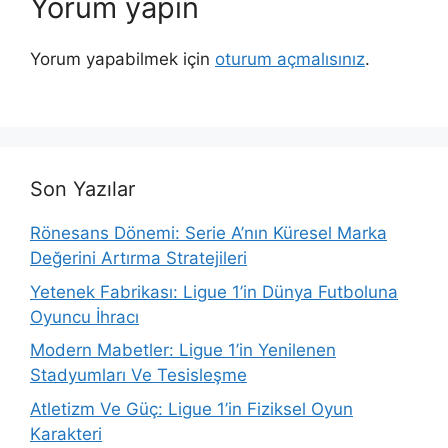
Yorum yapın
Yorum yapabilmek için
oturum açmalısınız
.
Son Yazılar
Rönesans Dönemi: Serie A’nın Küresel Marka
Değerini Artırma Stratejileri
Yetenek Fabrikası: Ligue 1’in Dünya Futboluna
Oyuncu İhracı
Modern Mabetler: Ligue 1’in Yenilenen
Stadyumları Ve Tesisleşme
Atletizm Ve Güç: Ligue 1’in Fiziksel Oyun
Karakteri