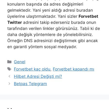
konuların başında da adres değişimleri
gelmektedir. Yani yeni aldığı adresi buradan
üyelerine ulaştırmaktadır. Yani sizler
Forvetbet
Twitter
adresini takip ederseniz burada onun
tarafından verilen linkler görürsünüz. Tabii ki de
daha değişik yöntemlere de yönelebilirsiniz.
Örneğin DNS adresinizi değiştirmek gibi ancak
en garanti yöntem sosyal medyadır.
Kategoriler
Genel
Etiketler
Forvetbet kaç oldu
,
Forvetbet kapandı mı
Hilbet Adresi Değişti mi?
Betpas Telegram