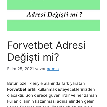
Forvetbet Adresi
Değişti mi?
Ekim 25, 2021
yazar
admin
Bütün özellikleriyle alanında fark yaratan
Forvetbet
artık kullanmak isteyeceklerinizden
olacaktır. Son derece güvenilirdir ve her zaman
kullanıcılarının kazanması adına elinden geleni