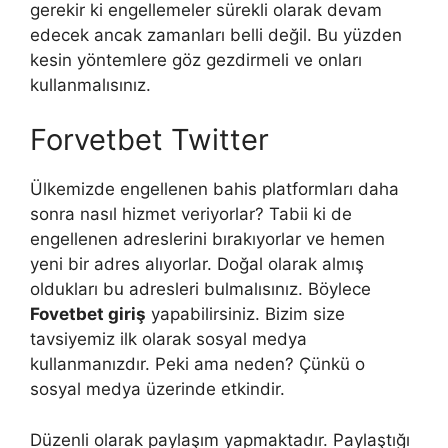
gerekir ki engellemeler sürekli olarak devam
edecek ancak zamanları belli değil. Bu yüzden
kesin yöntemlere göz gezdirmeli ve onları
kullanmalısınız.
Forvetbet Twitter
Ülkemizde engellenen bahis platformları daha
sonra nasıl hizmet veriyorlar? Tabii ki de
engellenen adreslerini bırakıyorlar ve hemen
yeni bir adres alıyorlar. Doğal olarak almış
oldukları bu adresleri bulmalısınız. Böylece
Fovetbet giriş
yapabilirsiniz. Bizim size
tavsiyemiz ilk olarak sosyal medya
kullanmanızdır. Peki ama neden? Çünkü o
sosyal medya üzerinde etkindir.
Düzenli olarak paylaşım yapmaktadır. Paylaştığı