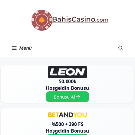
İçeriğe
atla
Menü
50.000₺
Hoşgeldin Bonusu
Bonusu Al
%500 + 290 FS
Hoşgeldin Bonusu