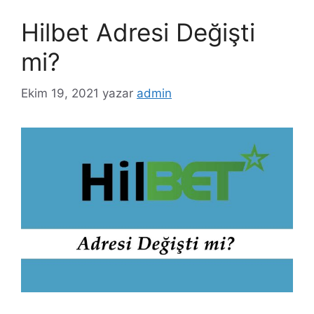
Hilbet Adresi Değişti
mi?
Ekim 19, 2021
yazar
admin