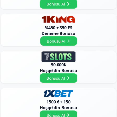
Bonusu Al
%450 + 350 FS
Deneme Bonusu
Bonusu Al
50.000₺
Hoşgeldin Bonusu
Bonusu Al
1500 € + 150
Hoşgeldin Bonusu
Bonusu Al