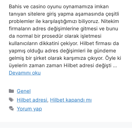
Bahis ve casino oyunu oynamamıza imkan
tanıyan sitelere giriş yapma aşamasında çeşitli
problemler ile karşılaştığımızı biliyoruz. Nitekim
firmaların adres değişimlerine gitmesi ve bunu
da normal bir prosedür olarak işletmesi
kullanıcıların dikkatini çekiyor. Hilbet firması da
yapmış olduğu adres değişimleri ile gündeme
gelmiş bir şirket olarak karşımıza çıkıyor. Öyle ki
üyelerin zaman zaman Hilbet adresi değişti …
Devamını oku
Kategoriler
Genel
Etiketler
Hilbet adresi
,
Hilbet kapandı mı
Yorum yap