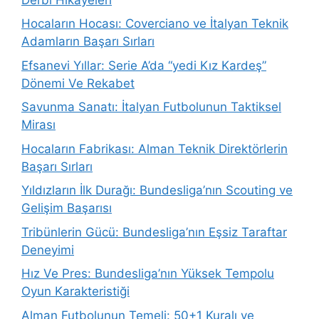
Hocaların Hocası: Coverciano ve İtalyan Teknik
Adamların Başarı Sırları
Efsanevi Yıllar: Serie A’da “yedi Kız Kardeş”
Dönemi Ve Rekabet
Savunma Sanatı: İtalyan Futbolunun Taktiksel
Mirası
Hocaların Fabrikası: Alman Teknik Direktörlerin
Başarı Sırları
Yıldızların İlk Durağı: Bundesliga’nın Scouting ve
Gelişim Başarısı
Tribünlerin Gücü: Bundesliga’nın Eşsiz Taraftar
Deneyimi
Hız Ve Pres: Bundesliga’nın Yüksek Tempolu
Oyun Karakteristiği
Alman Futbolunun Temeli: 50+1 Kuralı ve