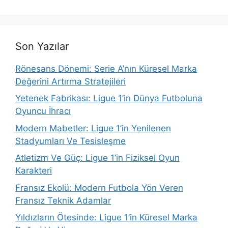
Son Yazılar
Rönesans Dönemi: Serie A’nın Küresel Marka
Değerini Artırma Stratejileri
Yetenek Fabrikası: Ligue 1’in Dünya Futboluna
Oyuncu İhracı
Modern Mabetler: Ligue 1’in Yenilenen
Stadyumları Ve Tesisleşme
Atletizm Ve Güç: Ligue 1’in Fiziksel Oyun
Karakteri
Fransız Ekolü: Modern Futbola Yön Veren
Fransız Teknik Adamlar
Yıldızların Ötesinde: Ligue 1’in Küresel Marka