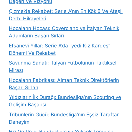
Değeri Ve Vizyonu
Çizme’de Rekabet: Serie A’nın En Köklü Ve Ateşli
Derbi Hikayeleri
Hocaların Hocası: Coverciano ve İtalyan Teknik
Adamların Başarı Sırları
Efsanevi Yıllar: Serie A’da “yedi Kız Kardeş”
Dönemi Ve Rekabet
Savunma Sanatı: İtalyan Futbolunun Taktiksel
Mirası
Hocaların Fabrikası: Alman Teknik Direktörlerin
Başarı Sırları
Yıldızların İlk Durağı: Bundesliga’nın Scouting ve
Gelişim Başarısı
Tribünlerin Gücü: Bundesliga’nın Eşsiz Taraftar
Deneyimi
Hız Ve Pres: Bundesliga’nın Yüksek Tempolu