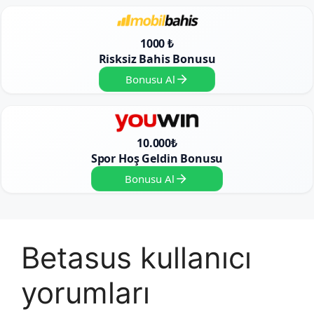
1000 ₺
Risksiz Bahis Bonusu
Bonusu Al
10.000₺
Spor Hoş Geldin Bonusu
Bonusu Al
Betasus kullanıcı
yorumları