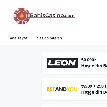
İçeriğe
atla
Ana sayfa
Casino Siteleri
50.000₺
Hoşgeldin 
%500 + 290 
Hoşgeldin 