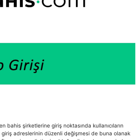
 bahis şirketlerine giriş noktasında kullanıcıların
n giriş adreslerinin düzenli değişmesi de buna olanak