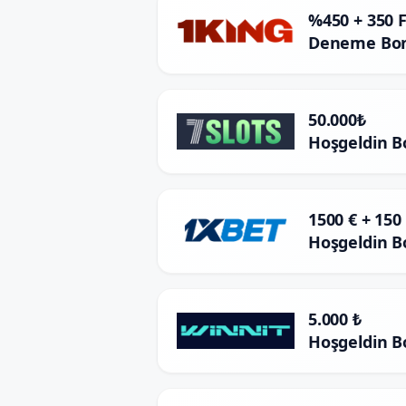
%450 + 350 
Deneme Bo
50.000₺
Hoşgeldin 
1500 € + 150
Hoşgeldin 
5.000 ₺
Hoşgeldin 