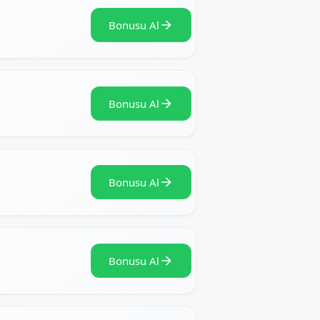
Bonusu Al
Bonusu Al
Bonusu Al
Bonusu Al