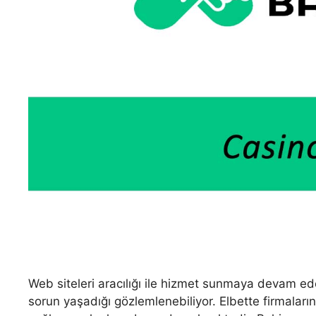
Web siteleri aracılığı ile hizmet sunmaya devam eden
sorun yaşadığı gözlemlenebiliyor. Elbette firmaları