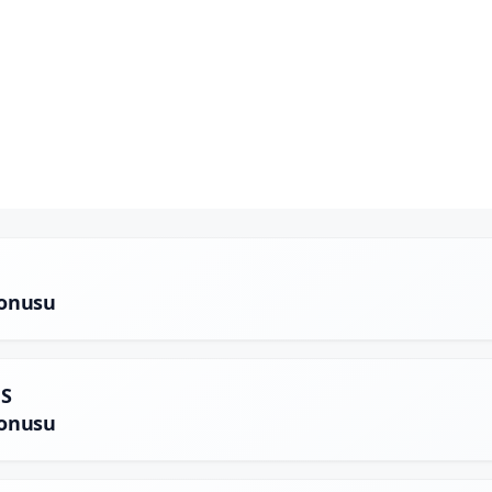
Bonusu
FS
Bonusu