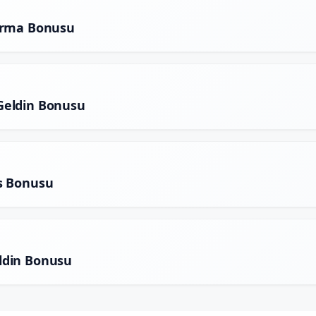
tırma Bonusu
Geldin Bonusu
is Bonusu
ldin Bonusu