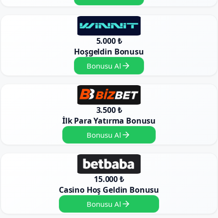
5.000 ₺
Hoşgeldin Bonusu
Bonusu Al
3.500 ₺
İlk Para Yatırma Bonusu
Bonusu Al
15.000 ₺
Casino Hoş Geldin Bonusu
Bonusu Al