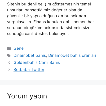
Sitenin bu denli gelişim göstermesinin temel
unsurları bahsettiğimiz değerler olsa da
güvenilir bir yapı olduğunu da bu noktada
vurgulayalım. Finans konuları dahil hemen her
sorunun bir çözüm noktasında sistemin size
sunduğu canlı destek bulunuyor.
Kategoriler
Genel
Etiketler
Dinamobet bahis
,
Dinamobet bahis oranları
Goldenbahis Canlı Bahis
Betbaba Twitter
Yorum yapın