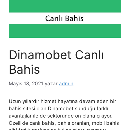
Dinamobet Canlı
Bahis
Mayıs 18, 2021
yazar
admin
Uzun yıllardır hizmet hayatına devam eden bir
bahis sitesi olan Dinamobet sunduğu farklı
avantajlar ile de sektöründe ön plana çıkıyor.
Özellikle canlı bahis, bahis oranları, mobil bahis