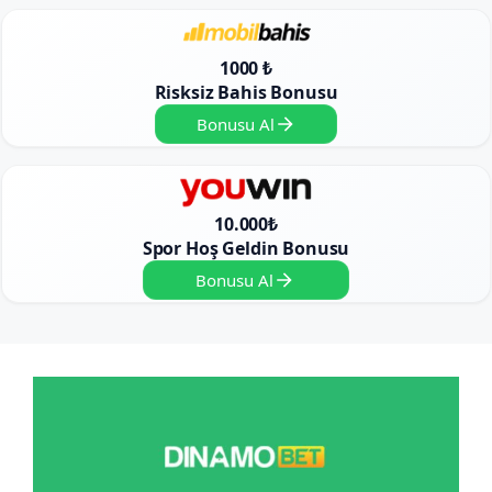
1000 ₺
Risksiz Bahis Bonusu
Bonusu Al
10.000₺
Spor Hoş Geldin Bonusu
Bonusu Al