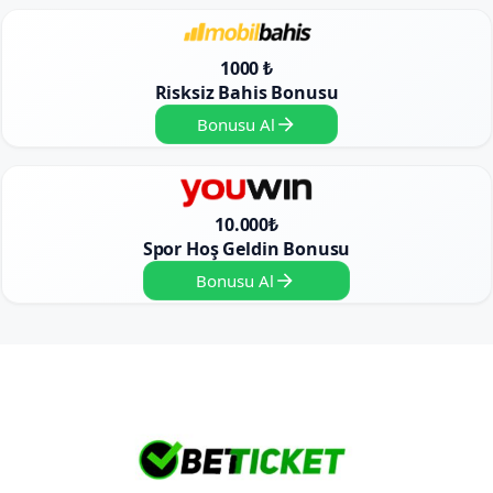
1000 ₺
Risksiz Bahis Bonusu
Bonusu Al
10.000₺
Spor Hoş Geldin Bonusu
Bonusu Al