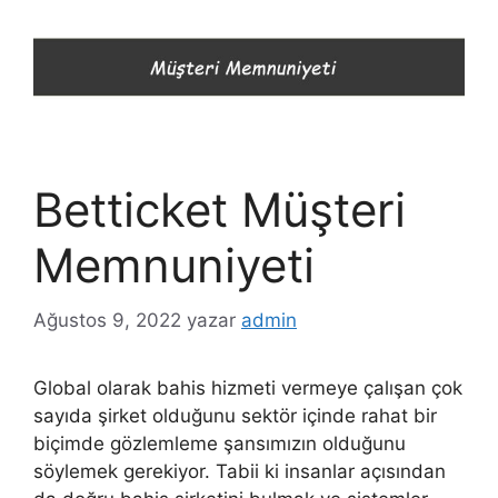
Betticket Müşteri
Memnuniyeti
Ağustos 9, 2022
yazar
admin
Global olarak bahis hizmeti vermeye çalışan çok
sayıda şirket olduğunu sektör içinde rahat bir
biçimde gözlemleme şansımızın olduğunu
söylemek gerekiyor. Tabii ki insanlar açısından