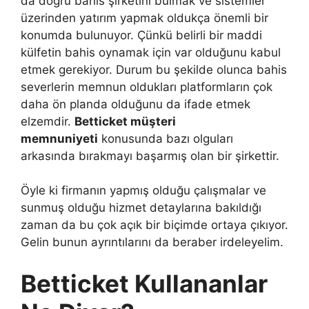
da doğru bahis şirketini bulmak ve sistemler
üzerinden yatırım yapmak oldukça önemli bir
konumda bulunuyor. Çünkü belirli bir maddi
külfetin bahis oynamak için var olduğunu kabul
etmek gerekiyor. Durum bu şekilde olunca bahis
severlerin memnun oldukları platformların çok
daha ön planda olduğunu da ifade etmek
elzemdir.
Betticket müşteri
memnuniyeti
konusunda bazı olguları
arkasında bırakmayı başarmış olan bir şirkettir.
Öyle ki firmanın yapmış olduğu çalışmalar ve
sunmuş olduğu hizmet detaylarına bakıldığı
zaman da bu çok açık bir biçimde ortaya çıkıyor.
Gelin bunun ayrıntılarını da beraber irdeleyelim.
Betticket Kullananlar