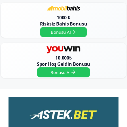
1000 ₺
Risksiz Bahis Bonusu
Bonusu Al
10.000₺
Spor Hoş Geldin Bonusu
Bonusu Al