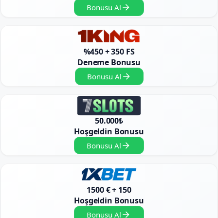
Bonusu Al
%450 + 350 FS
Deneme Bonusu
Bonusu Al
50.000₺
Hoşgeldin Bonusu
Bonusu Al
1500 € + 150
Hoşgeldin Bonusu
Bonusu Al