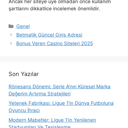
Ancak her siteye üye olmadan önce kullanım
şartlarını dikkatlice incelemek önemlidir.
Kategoriler
Genel
Betmatik Güncel Giriş Adresi
Bonus Veren Casino Siteleri 2025
Son Yazılar
Rönesans Dönemi: Serie A’nın Küresel Marka
Değerini Artırma Stratejileri
Yetenek Fabrikası: Ligue 1’in Dünya Futboluna
Oyuncu İhracı
Modern Mabetler: Ligue 1’in Yenilenen
Stadyumları Ve Tesisleşme