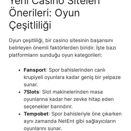
Yeni Casino Siteleri
Önerileri: Oyun
Çeşitliliği
Oyun çeşitliliği, bir casino sitesinin başarısını
belirleyen önemli faktörlerden biridir. İşte bazı
platformların sunduğu oyun kategorileri:
Fansport
: Spor bahislerinden canlı
krupiyeli oyunlara kadar geniş bir yelpaze
sunar.
7Slots
: Slot makinelerinden masa
oyunlarına kadar her zevke hitap eden
seçenekler barındırır.
Tempobet
: Spor bahisleriyle öne çıkarken
aynı zamanda NetEnt gibi sağlayıcıların
oyunlarını sunar.