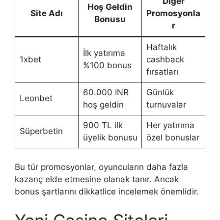
Diğer
Hoş Geldin
Site Adı
Promosyonla
Bonusu
r
Haftalık
İlk yatırıma
1xbet
cashback
%100 bonus
fırsatları
60.000 INR
Günlük
Leonbet
hoş geldin
turnuvalar
900 TL ilk
Her yatırıma
Süperbetin
üyelik bonusu
özel bonuslar
Bu tür promosyonlar, oyuncuların daha fazla
kazanç elde etmesine olanak tanır. Ancak
bonus şartlarını dikkatlice incelemek önemlidir.