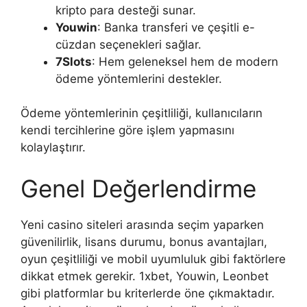
kripto para desteği sunar.
Youwin
: Banka transferi ve çeşitli e-
cüzdan seçenekleri sağlar.
7Slots
: Hem geleneksel hem de modern
ödeme yöntemlerini destekler.
Ödeme yöntemlerinin çeşitliliği, kullanıcıların
kendi tercihlerine göre işlem yapmasını
kolaylaştırır.
Genel Değerlendirme
Yeni casino siteleri arasında seçim yaparken
güvenilirlik, lisans durumu, bonus avantajları,
oyun çeşitliliği ve mobil uyumluluk gibi faktörlere
dikkat etmek gerekir. 1xbet, Youwin, Leonbet
gibi platformlar bu kriterlerde öne çıkmaktadır.