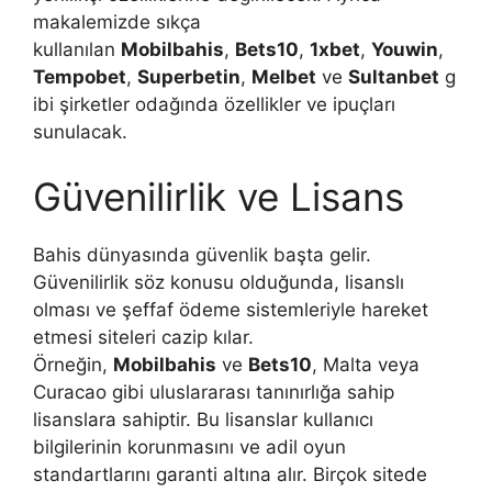
makalemizde sıkça
kullanılan
Mobilbahis
,
Bets10
,
1xbet
,
Youwin
,
Tempobet
,
Superbetin
,
Melbet
ve
Sultanbet
g
ibi şirketler odağında özellikler ve ipuçları
sunulacak.
Güvenilirlik ve Lisans
Bahis dünyasında güvenlik başta gelir.
Güvenilirlik söz konusu olduğunda, lisanslı
olması ve şeffaf ödeme sistemleriyle hareket
etmesi siteleri cazip kılar.
Örneğin,
Mobilbahis
ve
Bets10
, Malta veya
Curacao gibi uluslararası tanınırlığa sahip
lisanslara sahiptir. Bu lisanslar kullanıcı
bilgilerinin korunmasını ve adil oyun
standartlarını garanti altına alır. Birçok sitede