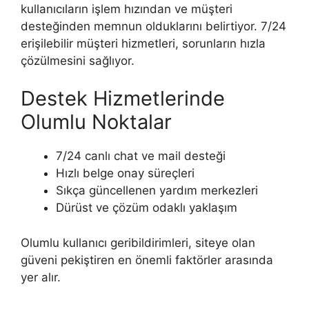
kullanıcıların işlem hızından ve müşteri
desteğinden memnun olduklarını belirtiyor. 7/24
erişilebilir müşteri hizmetleri, sorunların hızla
çözülmesini sağlıyor.
Destek Hizmetlerinde
Olumlu Noktalar
7/24 canlı chat ve mail desteği
Hızlı belge onay süreçleri
Sıkça güncellenen yardım merkezleri
Dürüst ve çözüm odaklı yaklaşım
Olumlu kullanıcı geribildirimleri, siteye olan
güveni pekiştiren en önemli faktörler arasında
yer alır.