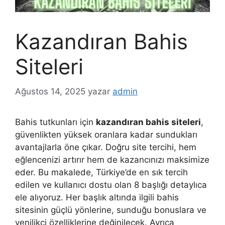
Kazandıran Bahis
Siteleri
Ağustos 14, 2025
yazar
admin
Bahis tutkunları için
kazandıran bahis siteleri
,
güvenlikten yüksek oranlara kadar sundukları
avantajlarla öne çıkar. Doğru site tercihi, hem
eğlencenizi artırır hem de kazancınızı maksimize
eder. Bu makalede, Türkiye’de en sık tercih
edilen ve kullanıcı dostu olan 8 başlığı detaylıca
ele alıyoruz. Her başlık altında ilgili bahis
sitesinin güçlü yönlerine, sunduğu bonuslara ve
yenilikçi özelliklerine değinilecek. Ayrıca