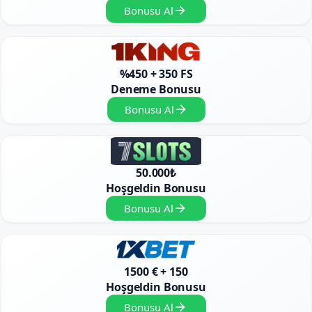
Bonusu Al
%450 + 350 FS
Deneme Bonusu
Bonusu Al
50.000₺
Hoşgeldin Bonusu
Bonusu Al
1500 € + 150
Hoşgeldin Bonusu
Bonusu Al