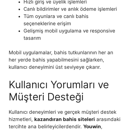
Hızlı giriş ve üyelik işlemleri
Canlı bildirimler ve anlık ödeme işlemleri
Tüm oyunlara ve canlı bahis
seçeneklerine erişim
Gelişmiş mobil uygulama ve responsive
tasarım
Mobil uygulamalar, bahis tutkunlarının her an
her yerde bahis yapabilmesini sağlarken,
kullanıcı deneyimini üst seviyeye çıkarır.
Kullanıcı Yorumları ve
Müşteri Desteği
Kullanıcı deneyimleri ve gerçek müşteri destek
hizmetleri,
kazandıran bahis siteleri
arasındaki
tercihte ana belirleyicilerdendir.
Youwin
,