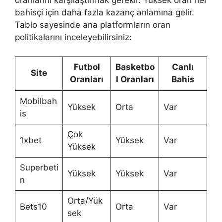
oranlarını karşılaştırmak gerekir. Yüksek oran her
bahisçi için daha fazla kazanç anlamına gelir.
Tablo sayesinde ana platformların oran
politikalarını inceleyebilirsiniz:
Futbol
Basketbo
Canlı
Site
Oranları
l Oranları
Bahis
Mobilbah
Yüksek
Orta
Var
is
Çok
1xbet
Yüksek
Var
Yüksek
Superbeti
Yüksek
Yüksek
Var
n
Orta/Yük
Bets10
Orta
Var
sek