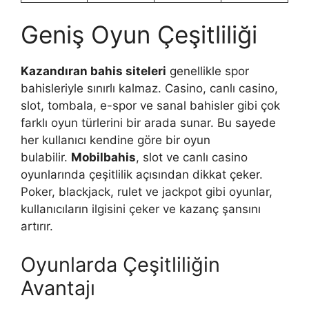
Geniş Oyun Çeşitliliği
Kazandıran bahis siteleri
genellikle spor
bahisleriyle sınırlı kalmaz. Casino, canlı casino,
slot, tombala, e-spor ve sanal bahisler gibi çok
farklı oyun türlerini bir arada sunar. Bu sayede
her kullanıcı kendine göre bir oyun
bulabilir.
Mobilbahis
, slot ve canlı casino
oyunlarında çeşitlilik açısından dikkat çeker.
Poker, blackjack, rulet ve jackpot gibi oyunlar,
kullanıcıların ilgisini çeker ve kazanç şansını
artırır.
Oyunlarda Çeşitliliğin
Avantajı