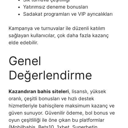
Yatırımsız deneme bonusları
Sadakat programları ve VIP ayrıcalıkları
Kampanya ve turnuvalar ile düzenli katılım
sağlayan kullanıcılar, çok daha fazla kazanç
elde edebilir.
Genel
Değerlendirme
Kazandıran bahis siteleri
, lisanslı, yüksek
oranlı, çeşitli bonusları ve hızlı destek
hizmetleriyle bahisçilere maksimum kazanç ve
güven sunuyor. Güvenilir ödeme, bol bonus ve
oyun çeşitliliği ile öne çıkan bu platformlar
(Mobilbahis, Bets10, 1xbet, Superbetin,